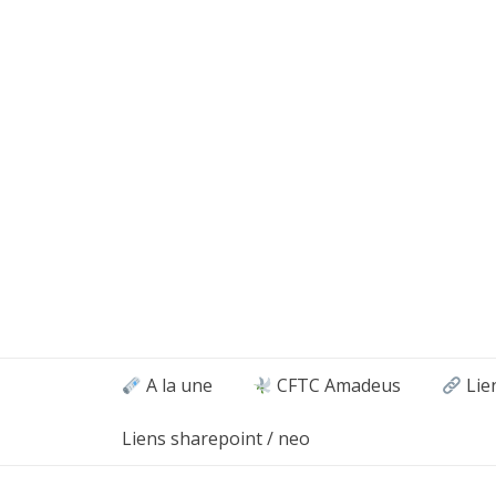
Aller
au
contenu
A la une
CFTC Amadeus
Lie
Liens sharepoint / neo