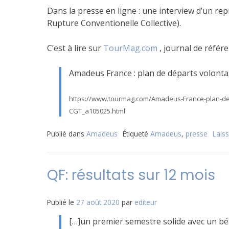
Dans la presse en ligne : une interview d’un re
Rupture Conventionelle Collective).
C’est à lire sur
TourMag.com
, journal de référ
Amadeus France : plan de départs volontai
https://www.tourmag.com/Amadeus-France-plan-de-de
CGT_a105025.html
Publié dans
Amadeus
Étiqueté
Amadeus
,
presse
Lais
QF: résultats sur 12 mois
Publié le
27 août 2020
par
editeur
[…]un premier semestre solide avec un bén