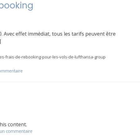
ebooking
passent
en
zone
rouge
Covid
. Avec effet immédiat, tous les tarifs peuvent être
19
]
es-frais-de-rebooking-pour-les-vols-de-lufthansa-group
commentaire
sur
LH
suspend
les
frais
de
rebooking
his content.
 un commentaire
sur
Amadeus