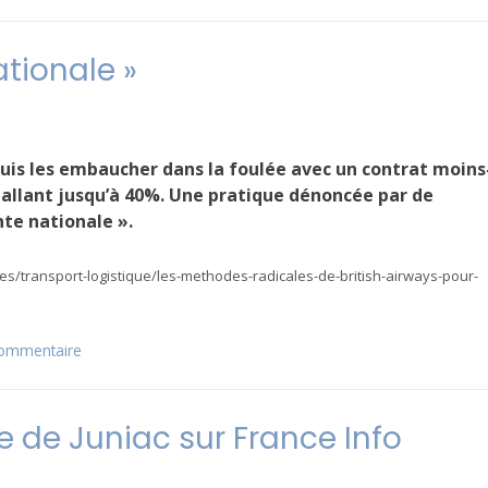
RCC
aussi
à
tionale »
Amadeus
PARIS
puis les embaucher dans la foulée avec un contrat moins
 allant jusqu’à 40%. Une pratique dénoncée par de
te nationale ».
ces/transport-logistique/les-methodes-radicales-de-british-airways-pour-
commentaire
sur
BA:
dumping
et
e de Juniac sur France Info
« honte
nationale »