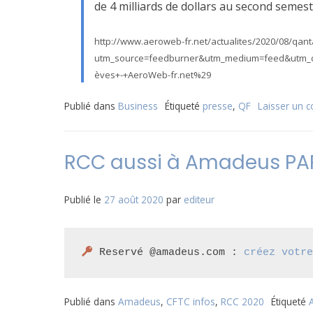
de 4 milliards de dollars au second semest
http://www.aeroweb-fr.net/actualites/2020/08/qan
utm_source=feedburner&utm_medium=feed&utm_c
èves+-+AeroWeb-fr.net%29
Publié dans
Business
Étiqueté
presse
,
QF
Laisser un 
RCC aussi à Amadeus PA
Publié le
27 août 2020
par
editeur
 Reservé @amadeus.com : 
créez votr
Publié dans
Amadeus
,
CFTC infos
,
RCC 2020
Étiqueté