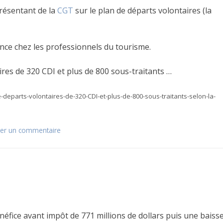
présentant de la
CGT
sur le plan de départs volontaires (la
ence chez les professionnels du tourisme.
res de 320 CDI et plus de 800 sous-traitants …
parts-volontaires-de-320-CDI-et-plus-de-800-sous-traitants-selon-la-
ser un commentaire
sur
Le
plan
de
départ
dans
Tourmag
éfice avant impôt de 771 millions de dollars puis une baiss