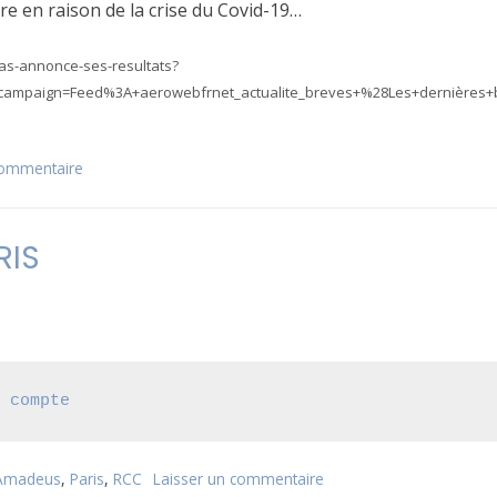
re en raison de la crise du Covid-19…
tas-annonce-ses-resultats?
ampaign=Feed%3A+aerowebfrnet_actualite_breves+%28Les+dernières+
commentaire
sur
QF:
résultats
sur
RIS
12
mois
e compte
Amadeus
,
Paris
,
RCC
Laisser un commentaire
sur