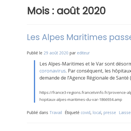
Mois :
août 2020
Les Alpes Maritimes pass
Publié le
29 août 2020
par
editeur
Les Alpes-Maritimes et le Var sont déso
coronavirus
. Par conséquent, les hôpitaux
demande de l’Agence Régionale de Santé (
https://france3-regions.francetvinfo.fr/provence-a
hopitaux-alpes-maritimes-du-var-1866934.amp
Publié dans
Travail
Étiqueté
covid
,
local
,
presse
Laiss