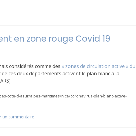
ent en zone rouge Covid 19
rmais considérés comme des
« zones de circulation active » du
 de ces deux départements activent le plan blanc à la
ARS).
lpes-cote-d-azur/alpes-maritimes/nice/coronavirus-plan-blanc-active-
er un commentaire
sur
Les
Alpes
Maritimes